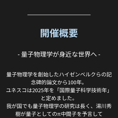
開催概要
- 量⼦物理学が身近な世界へ -
量⼦物理学を創始したハイゼンベルクらの記
念碑的論⽂から100年。
ユネスコは2025年を「国際量⼦科学技術年」
と定めました。
我が国でも量⼦物理学の研究は⻑く、湯川秀
樹が量⼦としてのπ中間⼦を予⾔して