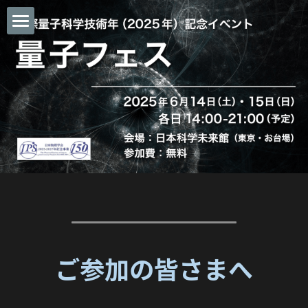
TOP
ご参加の皆様へ
開催概要
タイムスケジュール
第1部 講演会
第2部 特別解説+演奏会
ご支援のお礼
ご参加の皆さまへ
スポンサー動画紹介
お問い合わせ